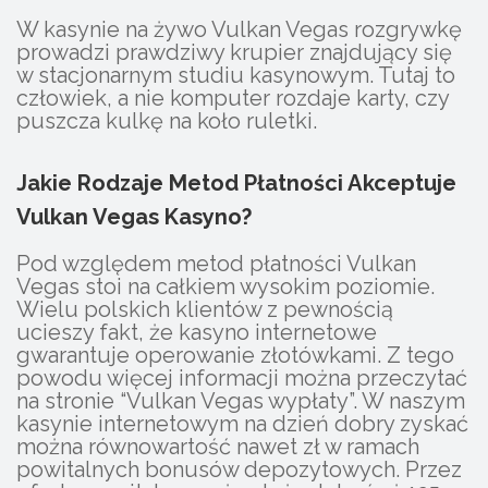
W kasynie na żywo Vulkan Vegas rozgrywkę
prowadzi prawdziwy krupier znajdujący się
w stacjonarnym studiu kasynowym. Tutaj to
człowiek, a nie komputer rozdaje karty, czy
puszcza kulkę na koło ruletki.
Jakie Rodzaje Metod Płatności Akceptuje
Vulkan Vegas Kasyno?
Pod względem metod płatności Vulkan
Vegas stoi na całkiem wysokim poziomie.
Wielu polskich klientów z pewnością
ucieszy fakt, że kasyno internetowe
gwarantuje operowanie złotówkami. Z tego
powodu więcej informacji można przeczytać
na stronie “Vulkan Vegas wypłaty”. W naszym
kasynie internetowym na dzień dobry zyskać
można równowartość nawet zł w ramach
powitalnych bonusów depozytowych. Przez