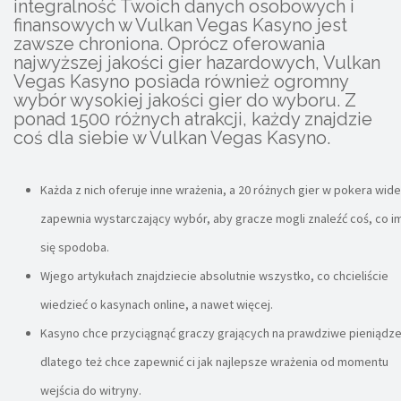
integralność Twoich danych osobowych i
finansowych w Vulkan Vegas Kasyno jest
zawsze chroniona. Oprócz oferowania
najwyższej jakości gier hazardowych, Vulkan
Vegas Kasyno posiada również ogromny
wybór wysokiej jakości gier do wyboru. Z
ponad 1500 różnych atrakcji, każdy znajdzie
coś dla siebie w Vulkan Vegas Kasyno.
Każda z nich oferuje inne wrażenia, a 20 różnych gier w pokera wid
zapewnia wystarczający wybór, aby gracze mogli znaleźć coś, co i
się spodoba.
Wjego artykułach znajdziecie absolutnie wszystko, co chcieliście
wiedzieć o kasynach online, a nawet więcej.
Kasyno chce przyciągnąć graczy grających na prawdziwe pieniądze
dlatego też chce zapewnić ci jak najlepsze wrażenia od momentu
wejścia do witryny.