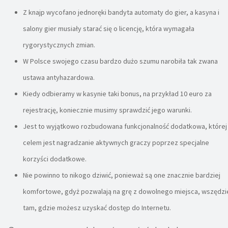
Z knajp wycofano jednoręki bandyta automaty do gier, a kasyna i
salony gier musiały starać się o licencję, która wymagała
rygorystycznych zmian.
W Polsce swojego czasu bardzo dużo szumu narobiła tak zwana
ustawa antyhazardowa.
Kiedy odbieramy w kasynie taki bonus, na przykład 10 euro za
rejestrację, koniecznie musimy sprawdzić jego warunki.
Jest to wyjątkowo rozbudowana funkcjonalność dodatkowa, której
celem jest nagradzanie aktywnych graczy poprzez specjalne
korzyści dodatkowe.
Nie powinno to nikogo dziwić, ponieważ są one znacznie bardziej
komfortowe, gdyż pozwalają na grę z dowolnego miejsca, wszędzi
tam, gdzie możesz uzyskać dostęp do Internetu.