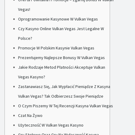
Vegas!
Oprogramowanie Kasynowe W Vulkan Vegas
Czy Kasyno Online Vulkan Vegas Jest Legalne W
Polsce?
Promocje W Polskim Kasynie Vulkan Vegas
Prezentujemy Najlepsze Bonusy W Vulkan Vegas
Jakie Rodzaje Metod Płatności Akceptuje Vulkan
Vegas Kasyno?
Zastanawiasz Się, Jak Wypłacić Pieniądze Z Kasyna
Vulkan Vegas? Tak Odbierzesz Swoje Pieniądze
O Czym Piszemy W Tej Recenzji Kasyna Vulkan Vegas
Czat Na Żywo
Użyteczność W Vulkan Vegas Kasyno
Gry Stołowe Oraz Gry Na Wyłączność Kasyna