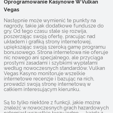
Oprogramowanie Kasynowe W Vulkan
Vegas
Następnie może wymienić te punkty na
nagrody, takie jak dodatkowe fundusze do
gry. Od tego czasu stale się rozwija,
poszerzając swoją ofertę, pracując nad
układem i grafiką strony internetowej,
upiększając swoją szeroką gamę programu
bonusowego. Strona internetowa nie oferuje
nic nowego ani specjalnego, ale przyciąga
prostymi zasadami i szybkimi wypłatami
według nowoczesnych standardów. Vulkan
Vegas Kasyno monitoruje wszelkie
internetowe recenzje i bazując na nich,
prowadzi swoją stronę internetową w
całkiem interesującym kierunku.
Są to tylko niektóre z funkcji, jakie można
znaleźć w nowoczesnych grach hazardowych
natomiast wszystkie łączy jedno — każda z