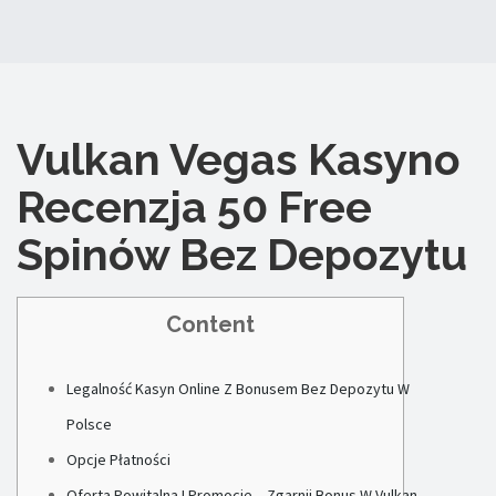
Vulkan Vegas Kasyno
Recenzja 50 Free
Spinów Bez Depozytu️
Content
Legalność Kasyn Online Z Bonusem Bez Depozytu W
Polsce
Opcje Płatności
Oferta Powitalna I Promocje – Zgarnij Bonus W Vulkan