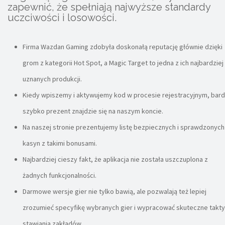
zapewnić, że spełniają najwyższe standardy
uczciwości i losowości.
Firma Wazdan Gaming zdobyła doskonałą reputację głównie dzięki
grom z kategorii Hot Spot, a Magic Target to jedna z ich najbardziej
uznanych produkcji.
Kiedy wpiszemy i aktywujemy kod w procesie rejestracyjnym, bar
szybko prezent znajdzie się na naszym koncie.
Na naszej stronie prezentujemy listę bezpiecznych i sprawdzonych
kasyn z takimi bonusami.
Najbardziej cieszy fakt, że aplikacja nie została uszczuplona z
żadnych funkcjonalności.
Darmowe wersje gier nie tylko bawią, ale pozwalają też lepiej
zrozumieć specyfikę wybranych gier i wypracować skuteczne takty
stawiania zakładów.