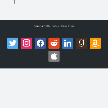
Copyright 2024 – Gravier House Press
twitter
instagram
facebook
reddit
linkedin
goodreads
amazon
apple