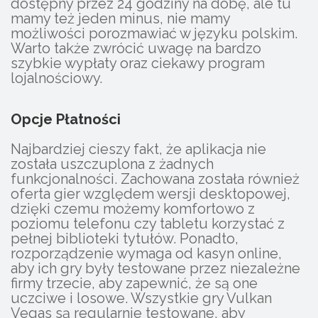
dostępny przez 24 godziny na dobę, ale tu
mamy też jeden minus, nie mamy
możliwości porozmawiać w języku polskim.
Warto także zwrócić uwagę na bardzo
szybkie wypłaty oraz ciekawy program
lojalnościowy.
Opcje Płatności
Najbardziej cieszy fakt, że aplikacja nie
została uszczuplona z żadnych
funkcjonalności. Zachowana została również
oferta gier względem wersji desktopowej,
dzięki czemu możemy komfortowo z
poziomu telefonu czy tabletu korzystać z
pełnej biblioteki tytułów. Ponadto,
rozporządzenie wymaga od kasyn online,
aby ich gry były testowane przez niezależne
firmy trzecie, aby zapewnić, że są one
uczciwe i losowe. Wszystkie gry Vulkan
Vegas są regularnie testowane, aby