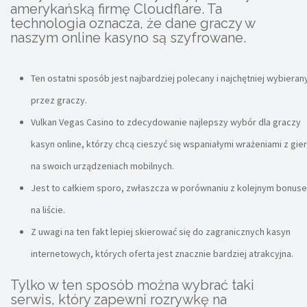
amerykańską firmę Cloudflare. Ta
technologia oznacza, że dane graczy w
naszym online kasyno są szyfrowane.
Ten ostatni sposób jest najbardziej polecany i najchętniej wybieran
przez graczy.
Vulkan Vegas Casino to zdecydowanie najlepszy wybór dla graczy
kasyn online, którzy chcą cieszyć się wspaniałymi wrażeniami z gier
na swoich urządzeniach mobilnych.
Jest to całkiem sporo, zwłaszcza w porównaniu z kolejnym bonus
na liście.
Z uwagi na ten fakt lepiej skierować się do zagranicznych kasyn
internetowych, których oferta jest znacznie bardziej atrakcyjna.
Tylko w ten sposób można wybrać taki
serwis, który zapewni rozrywkę na