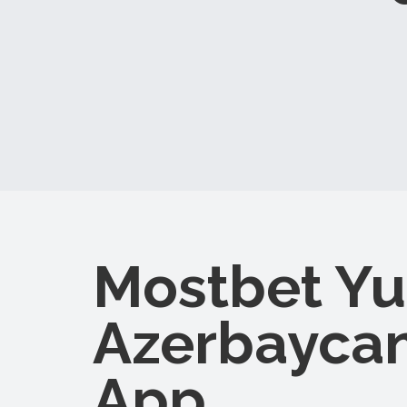
Mostbet Yu
Azerbaycan
App