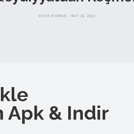
STEVE HERMAN - MAY 20, 2022
kle
 Apk & Indir