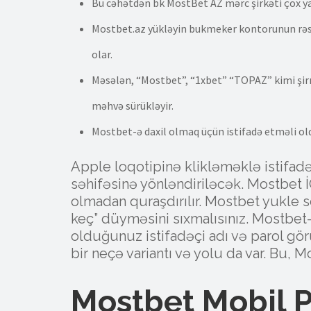
Bu cəhətdən bk MostBet AZ mərc şirkəti çox yax
Mostbet.az yükləyin bukmeker kontorunun rəsm
olar.
Məsələn, “Mostbet”, “1xbet” “TOPAZ” kimi şirni
məhvə sürükləyir.
Mostbet-ə daxil olmaq üçün istifadə etməli old
Apple loqotipinə klikləməklə istifa
səhifəsinə yönləndiriləcək. Mostbet İO
olmadan quraşdırılır. Mostbet yukle 
keç” düyməsini sıxmalısınız. Mostbet
olduğunuz istifadəçi adı və parol g
bir neçə variantı və yolu da var. Bu, 
Mostbet Mobil 