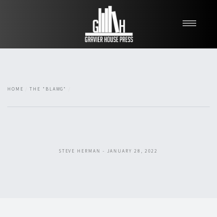
My Books
Blawg
About
HOME
THE "BLAWG"
Fishman Haygood
STEVE HERMAN - JANUARY 28, 2022