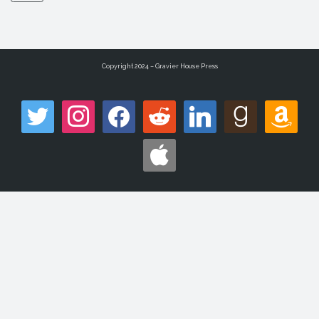
Copyright 2024 – Gravier House Press
twitter
instagram
facebook
reddit
linkedin
goodreads
amazon
apple